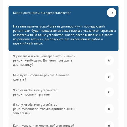
Какие документы вы предоставляете?
На этапе приема устройства на диагностику и последующий
ремонт вам будет предоставлен заказ-наряд с указанием страховых
обязательств на ваше устройство. Далее, после выполнения работ
по ремонту техники, вы получите акт выполненных работ и
гарантийный талон.
Я уже знаю в чем неисправность и какой
ремонт необходим. Для чего проводить
диагностику?
Мне нужен срочный ремонт. Сможете
сделать?
Я хочу, чтобы мое устройство
ремонтировали при мне.
Я хочу, чтобы мое устройство
ремонтировалось только оригинальными
запчастями.
Как я узнаю, что мое устройство готово?