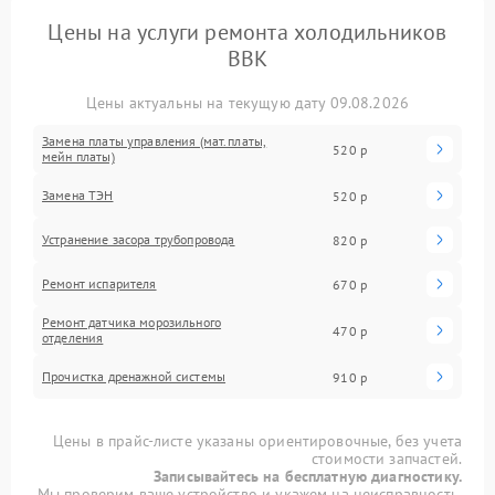
Цены на услуги ремонта холодильников
BBK
Цены актуальны на текущую дату 09.08.2026
Замена платы управления (мат.платы,
520 р
мейн платы)
Замена ТЭН
520 р
Устранение засора трубопровода
820 р
Ремонт испарителя
670 р
Ремонт датчика морозильного
470 р
отделения
Прочистка дренажной системы
910 р
Цены в прайс-листе указаны ориентировочные, без учета
стоимости запчастей.
Записывайтесь на бесплатную диагностику.
Мы проверим ваше устройство и укажем на неисправность.