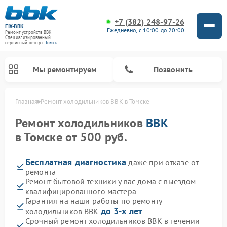
+7 (382) 248-97-26
FIX-BBK
Ежедневно, с 10:00 до 20:00
Ремонт устройств BBK
Специализированный
cервисный центр г.
Томск
Мы ремонтируем
Позвонить
Главная
Ремонт холодильников BBK в Томске
Ремонт холодильников
BBK
в Томске от 500 руб.
Бесплатная диагностика
даже при отказе от
ремонта
Ремонт бытовой техники у вас дома с выездом
квалифицированного мастера
Гарантия на наши работы по ремонту
Ремонт акустических систем BBK
Ремонт морозильных камер BBK
Ремонт музыкальных центров BBK
Ремонт микроволновых печей BBK
Ремонт посудомоечных машин BBK
до 3-х лет
холодильников BBK
Срочный ремонт холодильников BBK в течении