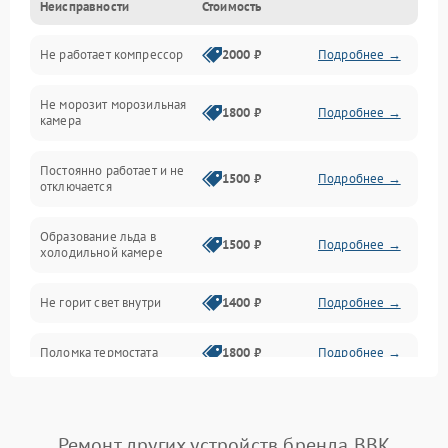
Неисправности
Стоимость
Механика
Не работает компрессор
2000 ₽
Подробнее →
Электропитание
Не морозит морозильная
Дренаж
1800 ₽
Подробнее →
камера
Оттайка
Постоянно работает и не
1500 ₽
Подробнее →
отключается
Программное обеспечение
Образование льда в
1500 ₽
Подробнее →
холодильной камере
Не горит свет внутри
1400 ₽
Подробнее →
Поломка термостата
1800 ₽
Подробнее →
Не работает вентилятор
1800 ₽
Подробнее →
Ремонт других устройств бренда BBK