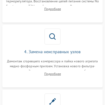
терморегулятора. Восстановление цепей питания системы No
Frost, включая ТЭН оттайки и вентилятор. Ремонт или замена
Подробнее
платы управления при сбоях алгоритмов.
4. Замена неисправных узлов
Демонтаж сгоревшего компрессора и пайка нового агрегата
медно-фосфорным припоем. Установка нового фильтра-
осушителя. Замена изношенных вентиляторов обдува,
Подробнее
сломанных заслонок или поврежденных дверных петель.