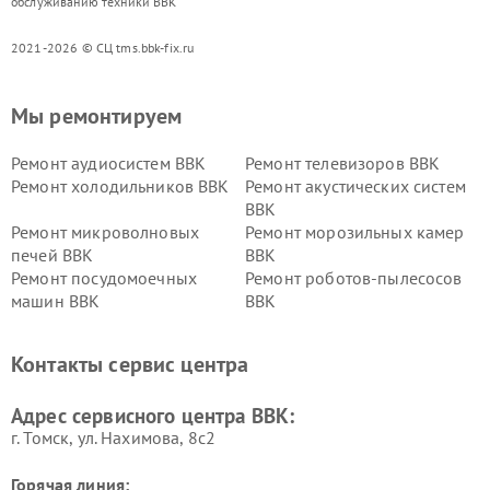
обслуживанию техники BBK
2021-2026 © СЦ tms.bbk-fix.ru
Мы ремонтируем
Ремонт аудиосистем BBK
Ремонт телевизоров BBK
Ремонт холодильников BBK
Ремонт акустических систем
BBK
Ремонт микроволновых
Ремонт морозильных камер
печей BBK
BBK
Ремонт посудомоечных
Ремонт роботов-пылесосов
машин BBK
BBK
Ремонт ресиверов BBK
Ремонт музыкальных центров
BBK
Контакты сервис центра
Ремонт винных шкафов BBK
Адрес сервисного центра BBK:
г. Томск, ул. Нахимова, 8с2
Горячая линия: