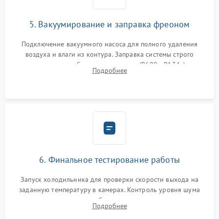
5. Вакуумирование и заправка фреоном
Подключение вакуумного насоса для полного удаления
воздуха и влаги из контура. Заправка системы строго
дозированным объемом хладагента (R600a, R134a) по
Подробнее
электронным весам. Контроль рабочего давления в системе.
6. Финальное тестирование работы
Запуск холодильника для проверки скорости выхода на
заданную температуру в камерах. Контроль уровня шума
компрессора, отсутствия обмерзания стенок и корректного
Подробнее
срабатывания системы автоматической оттайки.