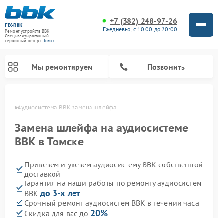
+7 (382) 248-97-26
FIX-BBK
Ежедневно, с 10:00 до 20:00
Ремонт устройств BBK
Специализированный
cервисный центр г.
Томск
Мы ремонтируем
Позвонить
омске
Аудиосистема BBK замена шлейфа
Замена шлейфа на аудиосистеме
BBK в Томске
Привезем и увезем аудиосистему BBK собственной
доставкой
Гарантия на наши работы по ремонту аудиосистем
до 3-х лет
BBK
Ремонт акустических систем BBK
Ремонт морозильных камер BBK
Ремонт музыкальных центров BBK
Ремонт микроволновых печей BBK
Ремонт посудомоечных машин BBK
Срочный ремонт аудиосистем BBK в течении часа
20%
Скидка для вас до