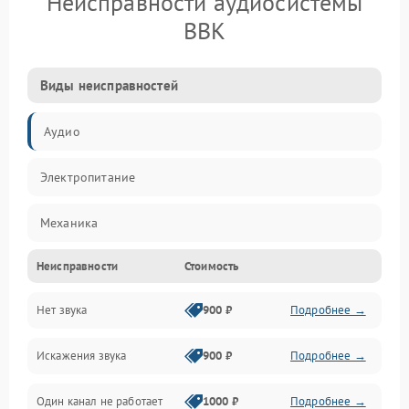
Неисправности аудиосистемы
BBK
Виды неисправностей
Аудио
Электропитание
Механика
Неисправности
Стоимость
Управление
Нет звука
900 ₽
Подробнее →
Корпус/Герметичность
Искажения звука
900 ₽
Подробнее →
Электронные компоненты
Один канал не работает
1000 ₽
Подробнее →