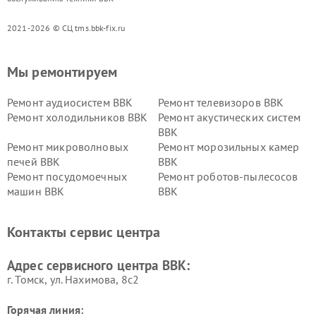
2021-2026 © СЦ tms.bbk-fix.ru
Мы ремонтируем
Ремонт аудиосистем BBK
Ремонт телевизоров BBK
Ремонт холодильников BBK
Ремонт акустических систем
BBK
Ремонт микроволновых
Ремонт морозильных камер
печей BBK
BBK
Ремонт посудомоечных
Ремонт роботов-пылесосов
машин BBK
BBK
Ремонт ресиверов BBK
Ремонт музыкальных центров
BBK
Контакты сервис центра
Ремонт винных шкафов BBK
Адрес сервисного центра BBK:
г. Томск, ул. Нахимова, 8с2
Горячая линия: