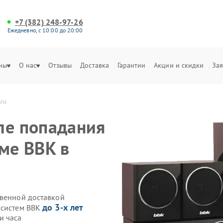
+7 (382) 248-97-26
Ежедневно, с 10:00 до 20:00
ны
О нас
Отзывы
Доставка
Гарантии
Акции и скидки
Зая
аги
ле попадания
ме BBK в
твенной доставкой
до 3-х лет
осистем BBK
и часа