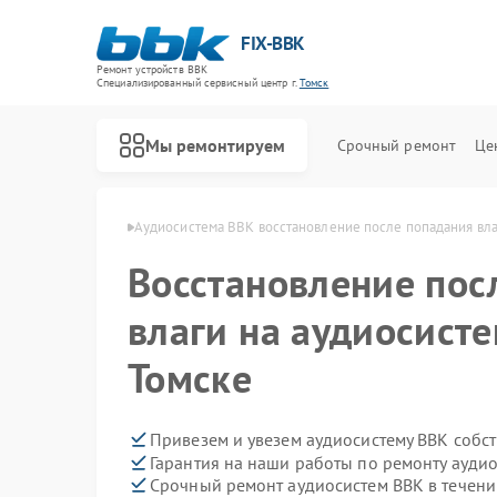
FIX-BBK
Ремонт устройств BBK
Специализированный cервисный центр г.
Томск
Мы ремонтируем
Срочный ремонт
Це
систем BBK в Томске
Аудиосистема BBK восстановление после попадания вл
Восстановление пос
влаги на аудиосисте
Томске
Привезем и увезем аудиосистему BBK собс
Гарантия на наши работы по ремонту ауди
Срочный ремонт аудиосистем BBK в течени
Ремонт акустических систем BBK
Ремонт микроволновых печей BBK
Ремонт морозильных камер BBK
Ремонт посудомоечных машин BBK
Ремонт роботов-пылесосов BBK
Ремонт музыкальных центров BBK