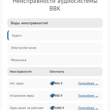
Неисправности аудиосистемы
BBK
Виды неисправностей
Аудио
Электропитание
Механика
Неисправности
Стоимость
Управление
Нет звука
900 ₽
Подробнее →
Корпус/Герметичность
Искажения звука
900 ₽
Подробнее →
Электронные компоненты
Один канал не работает
1000 ₽
Подробнее →