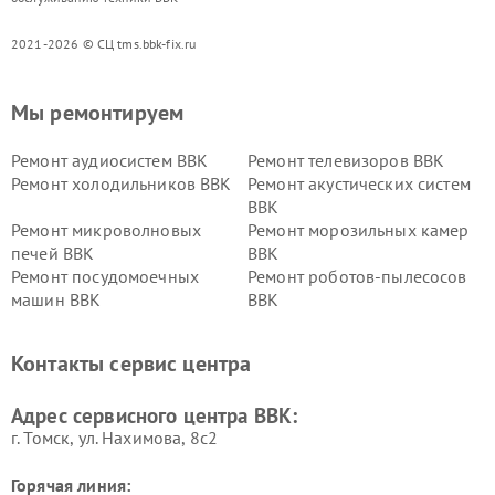
2021-2026 © СЦ tms.bbk-fix.ru
Мы ремонтируем
Ремонт аудиосистем BBK
Ремонт телевизоров BBK
Ремонт холодильников BBK
Ремонт акустических систем
BBK
Ремонт микроволновых
Ремонт морозильных камер
печей BBK
BBK
Ремонт посудомоечных
Ремонт роботов-пылесосов
машин BBK
BBK
Ремонт ресиверов BBK
Ремонт музыкальных центров
BBK
Контакты сервис центра
Ремонт винных шкафов BBK
Адрес сервисного центра BBK:
г. Томск, ул. Нахимова, 8с2
Горячая линия: