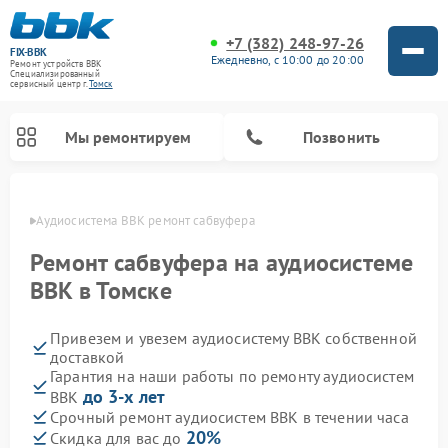
+7 (382) 248-97-26
FIX-BBK
Ежедневно, с 10:00 до 20:00
Ремонт устройств BBK
Специализированный
cервисный центр г.
Томск
Мы ремонтируем
Позвонить
омске
Аудиосистема BBK ремонт сабвуфера
Ремонт сабвуфера на аудиосистеме
BBK в Томске
Привезем и увезем аудиосистему BBK собственной
доставкой
Гарантия на наши работы по ремонту аудиосистем
до 3-х лет
BBK
Ремонт акустических систем BBK
Ремонт морозильных камер BBK
Ремонт музыкальных центров BBK
Ремонт микроволновых печей BBK
Ремонт посудомоечных машин BBK
Срочный ремонт аудиосистем BBK в течении часа
20%
Скидка для вас до