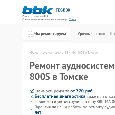
FIX-BBK
Ремонт устройств BBK
Специализированный cервисный центр г.
Томск
Мы ремонтируем
Срочный ремонт
Це
систем BBK в Томске
Ремонт аудиосистемы BBK MA-800S в Томске
Ремонт аудиосисте
800S в Томске
от 720 руб.
Стоимость ремонта
Бесплатная диагностика
даже при отказ
Привезем и увезем аудиосистему BBK MA-8
Гарантия на наши работы по ремонту ауд
лет
Ремонт акустических систем BBK
Ремонт микроволновых печей BBK
Ремонт морозильных камер BBK
Ремонт посудомоечных машин BBK
Ремонт роботов-пылесосов BBK
Ремонт музыкальных центров BBK