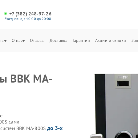
+7 (382) 248-97-26
Ежедневно, с 10:00 до 20:00
ны
О нас
Отзывы
Доставка
Гарантии
Акции и скидки
Зая
мы BBK MA-
е
00S сами
до 3-х
иосистем BBK MA-800S