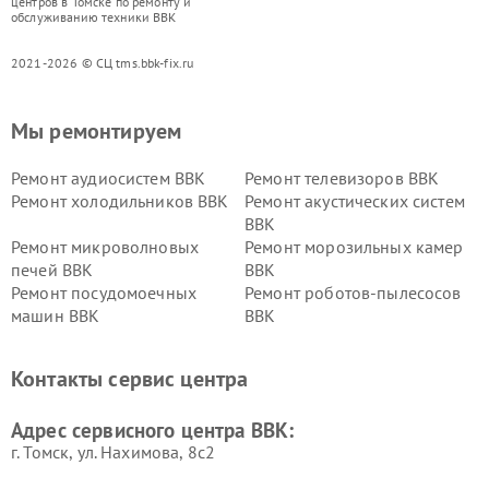
центров в Томске по ремонту и
обслуживанию техники BBK
2021-2026 © СЦ tms.bbk-fix.ru
Мы ремонтируем
Ремонт аудиосистем BBK
Ремонт телевизоров BBK
Ремонт холодильников BBK
Ремонт акустических систем
BBK
Ремонт микроволновых
Ремонт морозильных камер
печей BBK
BBK
Ремонт посудомоечных
Ремонт роботов-пылесосов
машин BBK
BBK
Ремонт ресиверов BBK
Ремонт музыкальных центров
BBK
Контакты сервис центра
Ремонт винных шкафов BBK
Адрес сервисного центра BBK:
г. Томск, ул. Нахимова, 8с2