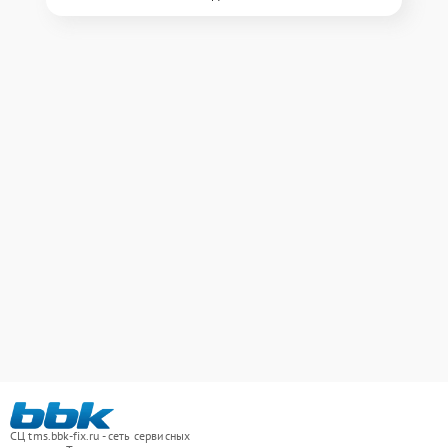
СЦ tms.bbk-fix.ru - сеть сервисных