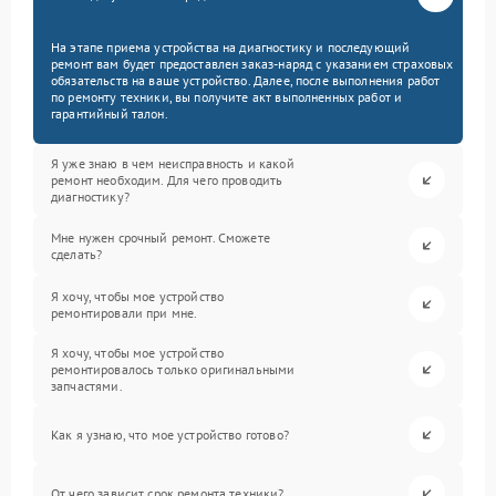
На этапе приема устройства на диагностику и последующий
ремонт вам будет предоставлен заказ-наряд с указанием страховых
обязательств на ваше устройство. Далее, после выполнения работ
по ремонту техники, вы получите акт выполненных работ и
гарантийный талон.
Я уже знаю в чем неисправность и какой
ремонт необходим. Для чего проводить
диагностику?
Мне нужен срочный ремонт. Сможете
сделать?
Я хочу, чтобы мое устройство
ремонтировали при мне.
Я хочу, чтобы мое устройство
ремонтировалось только оригинальными
запчастями.
Как я узнаю, что мое устройство готово?
От чего зависит срок ремонта техники?