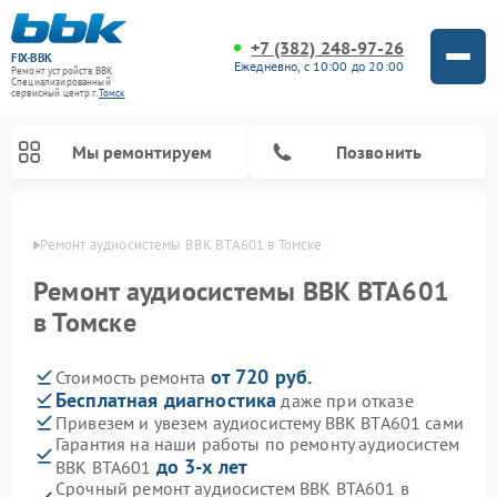
+7 (382) 248-97-26
FIX-BBK
Ежедневно, с 10:00 до 20:00
Ремонт устройств BBK
Специализированный
cервисный центр г.
Томск
Мы ремонтируем
Позвонить
омске
Ремонт аудиосистемы BBK BTA601 в Томске
Ремонт аудиосистемы BBK BTA601
в Томске
от 720 руб.
Стоимость ремонта
Бесплатная диагностика
даже при отказе
Привезем и увезем аудиосистему BBK BTA601 сами
Гарантия на наши работы по ремонту аудиосистем
Ремонт акустических систем BBK
Ремонт морозильных камер BBK
Ремонт музыкальных центров BBK
Ремонт микроволновых печей BBK
Ремонт посудомоечных машин BBK
до 3-х лет
BBK BTA601
Срочный ремонт аудиосистем BBK BTA601 в