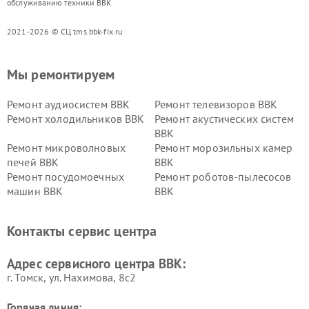
обслуживанию техники BBK
2021-2026 © СЦ tms.bbk-fix.ru
Мы ремонтируем
Ремонт аудиосистем BBK
Ремонт телевизоров BBK
Ремонт холодильников BBK
Ремонт акустических систем
BBK
Ремонт микроволновых
Ремонт морозильных камер
печей BBK
BBK
Ремонт посудомоечных
Ремонт роботов-пылесосов
машин BBK
BBK
Ремонт ресиверов BBK
Ремонт музыкальных центров
BBK
Контакты сервис центра
Ремонт винных шкафов BBK
Адрес сервисного центра BBK:
г. Томск, ул. Нахимова, 8с2
Горячая линия: