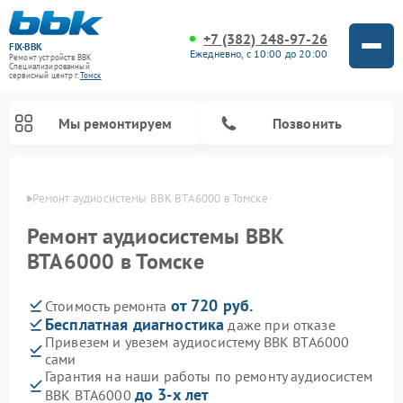
+7 (382) 248-97-26
FIX-BBK
Ежедневно, с 10:00 до 20:00
Ремонт устройств BBK
Специализированный
cервисный центр г.
Томск
Мы ремонтируем
Позвонить
омске
Ремонт аудиосистемы BBK BTA6000 в Томске
Ремонт аудиосистемы BBK
BTA6000 в Томске
от 720 руб.
Стоимость ремонта
Бесплатная диагностика
даже при отказе
Привезем и увезем аудиосистему BBK BTA6000
сами
Ремонт акустических систем BBK
Ремонт морозильных камер BBK
Ремонт музыкальных центров BBK
Ремонт микроволновых печей BBK
Ремонт посудомоечных машин BBK
Гарантия на наши работы по ремонту аудиосистем
до 3-х лет
BBK BTA6000