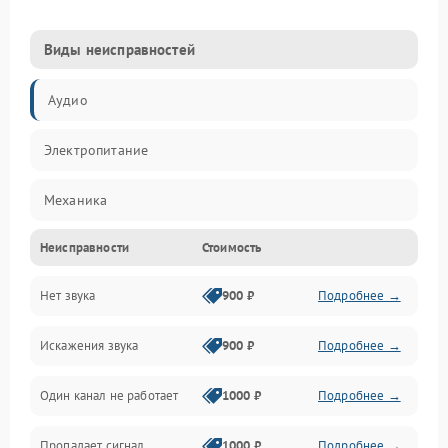
Виды неисправностей
Аудио
Электропитание
Механика
Неисправности
Стоимость
Управление
Нет звука
900 ₽
Подробнее →
Корпус/Герметичность
Искажения звука
900 ₽
Подробнее →
Электронные компоненты
Один канал не работает
1000 ₽
Подробнее →
Пропадает сигнал
1000 ₽
Подробнее →