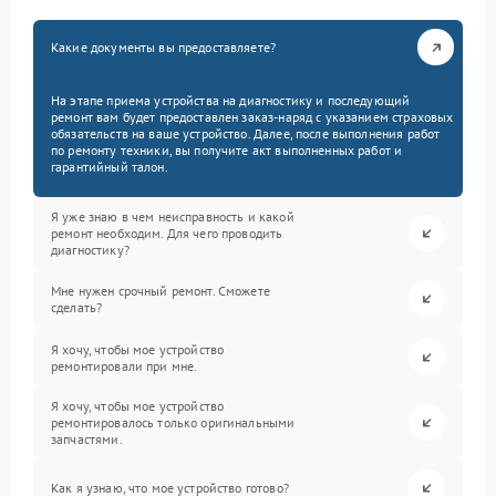
Какие документы вы предоставляете?
На этапе приема устройства на диагностику и последующий
ремонт вам будет предоставлен заказ-наряд с указанием страховых
обязательств на ваше устройство. Далее, после выполнения работ
по ремонту техники, вы получите акт выполненных работ и
гарантийный талон.
Я уже знаю в чем неисправность и какой
ремонт необходим. Для чего проводить
диагностику?
Мне нужен срочный ремонт. Сможете
сделать?
Я хочу, чтобы мое устройство
ремонтировали при мне.
Я хочу, чтобы мое устройство
ремонтировалось только оригинальными
запчастями.
Как я узнаю, что мое устройство готово?