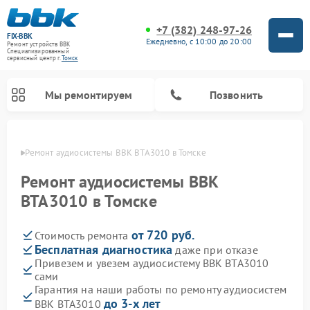
+7 (382) 248-97-26
FIX-BBK
Ежедневно, с 10:00 до 20:00
Ремонт устройств BBK
Специализированный
cервисный центр г.
Томск
Мы ремонтируем
Позвонить
омске
Ремонт аудиосистемы BBK BTA3010 в Томске
Ремонт аудиосистемы BBK
BTA3010 в Томске
от 720 руб.
Стоимость ремонта
Бесплатная диагностика
даже при отказе
Привезем и увезем аудиосистему BBK BTA3010
сами
Ремонт акустических систем BBK
Ремонт морозильных камер BBK
Ремонт музыкальных центров BBK
Ремонт микроволновых печей BBK
Ремонт посудомоечных машин BBK
Гарантия на наши работы по ремонту аудиосистем
до 3-х лет
BBK BTA3010