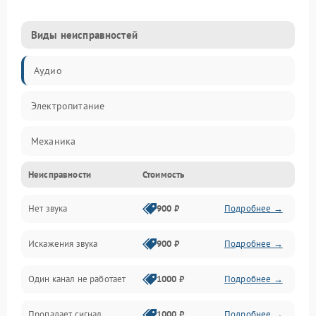
Виды неисправностей
Аудио
Электропитание
Механика
Неисправности
Стоимость
Управление
Нет звука
900 ₽
Подробнее →
Корпус/Герметичность
Искажения звука
900 ₽
Подробнее →
Электронные компоненты
Один канал не работает
1000 ₽
Подробнее →
Пропадает сигнал
1000 ₽
Подробнее →