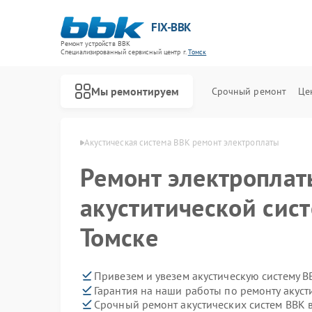
FIX-BBK
Ремонт устройств BBK
Специализированный cервисный центр г.
Томск
Мы ремонтируем
Срочный ремонт
Це
систем BBK в Томске
Акустическая система BBK ремонт электроплаты
Ремонт электроплат
акуститической сис
Томске
Привезем и увезем акустическую систему B
Гарантия на наши работы по ремонту акус
Срочный ремонт акустических систем BBK в
Ремонт микроволновых печей BBK
Ремонт морозильных камер BBK
Ремонт посудомоечных машин BBK
Ремонт роботов-пылесосов BBK
Ремонт музыкальных центров BBK