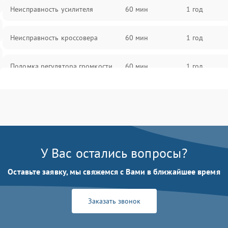
Неисправность усилителя
60 мин
1 год
Неисправность кроссовера
60 мин
1 год
Поломка регулятора громкости
60 мин
1 год
Неисправность системы защиты от
60 мин
1 год
перегрузок
Поломка системы автоматического
60 мин
1 год
отключения
У Вас остались вопросы?
Неисправность системы защиты от
Оставьте заявку, мы свяжемся с Вами в ближайшее время
60 мин
1 год
короткого замыкания
Заказать звонок
Повреждение системы защиты от
60 мин
1 год
перегрева