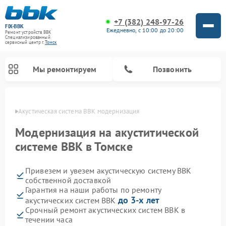
+7 (382) 248-97-26
FIX-BBK
Ежедневно, с 10:00 до 20:00
Ремонт устройств BBK
Специализированный
cервисный центр г.
Томск
Мы ремонтируем
Позвонить
омске
Акустическая система BBK модернизация
Модернизация на акуститической
системе BBK в Томске
Привезем и увезем акустическую систему BBK
собственной доставкой
Гарантия на наши работы по ремонту
до 3-х лет
акустических систем BBK
Ремонт морозильных камер BBK
Ремонт музыкальных центров BBK
Ремонт микроволновых печей BBK
Ремонт посудомоечных машин BBK
Срочный ремонт акустических систем BBK в
течении часа