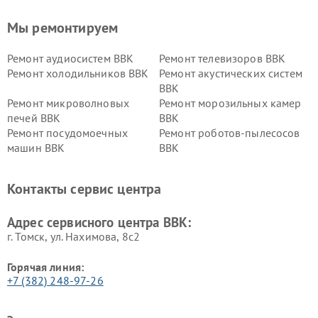
Мы ремонтируем
Ремонт аудиосистем BBK
Ремонт телевизоров BBK
Ремонт холодильников BBK
Ремонт акустических систем
BBK
Ремонт микроволновых
Ремонт морозильных камер
печей BBK
BBK
Ремонт посудомоечных
Ремонт роботов-пылесосов
машин BBK
BBK
Ремонт ресиверов BBK
Ремонт музыкальных центров
BBK
Контакты сервис центра
Ремонт винных шкафов BBK
Адрес сервисного центра BBK:
г. Томск, ул. Нахимова, 8с2
Горячая линия:
+7 (382) 248-97-26