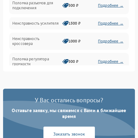
Поломка разъемов для
500 ₽
Подробнее →
подключения
Неисправность усилителя
1500 ₽
Подробнее →
Неисправность
1000 ₽
Подробнее →
кроссовера
Поломка регулятора
500 ₽
Подробнее →
громкости
Неисправность системы
1000 ₽
Подробнее →
защиты от перегрузок
У Вас остались вопросы?
Поломка системы
автоматического
1000 ₽
Подробнее →
отключения
Оставьте заявку, мы свяжемся с Вами в ближайшее
время
Неисправность системы
защиты от короткого
1000 ₽
Подробнее →
Заказать звонок
замыкания