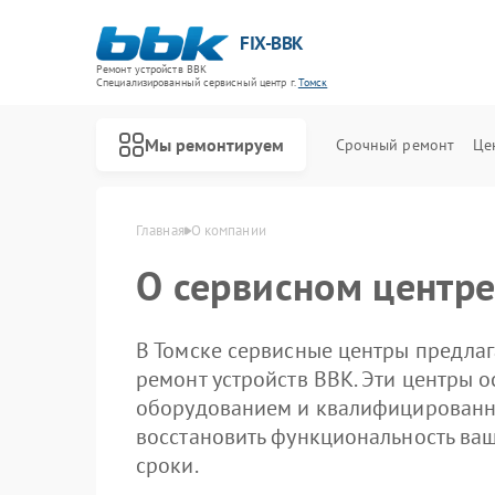
FIX-BBK
Ремонт устройств BBK
Специализированный cервисный центр г.
Томск
Мы ремонтируем
Срочный ремонт
Це
Главная
О компании
О сервисном центре
В Томске сервисные центры предла
ремонт устройств BBK. Эти центры
оборудованием и квалифицированн
восстановить функциональность ваш
сроки.
Ремонт акустических систем BBK
Ремонт микроволновых печей BBK
Ремонт морозильных камер BBK
Ремонт посудомоечных машин BBK
Ремонт роботов-пылесосов BBK
Ремонт музыкальных центров BBK