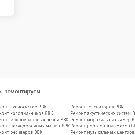
ы ремонтируем
монт аудиосистем BBK
Ремонт телевизоров BBK
монт холодильников BBK
Ремонт акустических систем 
монт микроволновых печей BBK
Ремонт морозильных камер 
монт посудомоечных машин BBK
Ремонт роботов-пылесосов B
монт ресиверов BBK
Ремонт музыкальных центров